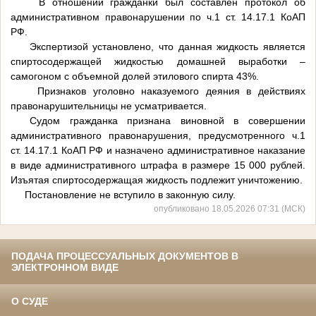
В отношении гражданки был составлен протокол об
административном правонарушении по ч.1 ст. 14.17.1 КоАП
РФ.
Экспертизой установлено, что данная жидкость является
спиртосодержащей жидкостью домашней выработки –
самогоном с объемной долей этилового спирта 43%.
Признаков уголовно наказуемого деяния в действиях
правонарушительницы не усматривается.
Судом гражданка признана виновной в совершении
административного правонарушения, предусмотренного ч.1
ст. 14.17.1 КоАП РФ и назначено административное наказание
в виде административного штрафа в размере 15 000 рублей.
Изъятая спиртосодержащая жидкость подлежит уничтожению.
Постановление не вступило в законную силу.
опубликовано 18.05.2026 07:31 (МСК)
ПОДАЧА ПРОЦЕССУАЛЬНЫХ ДОКУМЕНТОВ В
ЭЛЕКТРОННОМ ВИДЕ
О СУДЕ